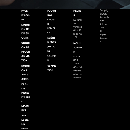
Copyrig
PAGE
POURQ
HEURE
ht 2026
D'ACCU
UOI
S
Remtech
EIL
CHOISI
Du lundi
Auto
au
R
Solution
SOLUTI
vendredi
s Inc.
REMTE
ON DE
8 h à 12
All
CH
DIAGN
h, 13 h à
Rights
17 h
OSTIC
ÉVÉNE
Reserve
d
MENTS
SOLUTI
NOUS
/ARTICL
ON DE
JOINDR
ES
PROGR
E
AMMA
SOUTIE
514-267-
8981
TION
N
1-877-
SOLUTI
CONNE
472-8370
ONS
XION
info@re
mtechau
ADAS
to.com
AUTEL
FL OK
LES
PIÈCES
D'APRÈ
S
MARCH
ÉV2
VIN
LOCK :
UN
FREIN