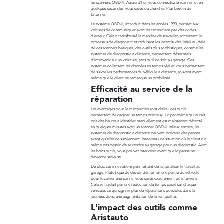
les scanners OBD-II. Aujourd’hui, vous connectez le scanner, et en
quelques secondes, vous savez où chercher. Plus besoin de
tâtonner.
Le système OBD-II, introduit dans les années 1990, permet aux
voitures de communiquer avec les techniciens par des codes
d’erreur. Cela a transformé la manière de travailler, accélérant le
processus de diagnostic et réduisant les incertitudes. Mais au-delà
de ces scanners basiques, des outils plus sophistiqués, comme les
systèmes de diagnostic à distance, permettent désormais
d’intervenir sur un véhicule, sans qu’il ne soit au garage. Ces
systèmes collectent les données en temps réel et vous permettent
de suivre les performances du véhicule à distance, souvent avant
même que le client ne remarque un problème.
Efficacité au service de la
réparation
Les avantages pour le mécanicien sont clairs : ces outils
permettent de gagner un temps précieux. Un problème qui aurait
pris des heures à identifier manuellement est maintenant détecté
en quelques minutes avec un scanner OBD-II. Mieux encore, les
systèmes de diagnostic à distance peuvent prévenir des pannes
avant qu’elles ne surviennent. Imaginez une situation où le client n’a
même pas besoin de se rendre au garage pour un diagnostic. Avec
les bons outils, vous pouvez intervenir avant que la panne ne
devienne sérieuse.
De plus, ces innovations permettent de rationaliser le travail au
garage. Plutôt que de devoir démonter une partie du véhicule
pour localiser une panne, vous savez exactement où intervenir.
Cela se traduit par une réduction du temps passé sur chaque
véhicule, ce qui signifie plus de réparations possibles dans la
journée, donc une augmentation de la rentabilité.
L'impact des outils comme
Aristauto