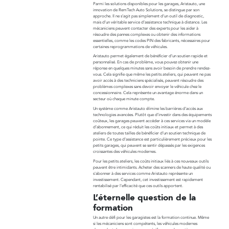
Parmi les solutions disponibles pour les garages, Aristauto, une
innovation de RemTech Auto Solutions, se distingue par son
approche. Il ne s’agit pas simplement d’un outil de diagnostic,
mais d’un véritable service d’assistance technique à distance. Les
mécaniciens peuvent contacter des experts pour les aider à
résoudre des pannes complexes ou obtenir des informations
essentielles, comme les codes PIN des fabricants, nécessaires pour
certaines reprogrammations de véhicules.
Aristauto permet également de bénéficier d’un soutien rapide et
personnalisé. En cas de problème, vous pouvez obtenir une
réponse en quelques minutes sans avoir besoin de prendre rendez-
vous. Cela signifie que même les petits ateliers, qui peuvent ne pas
avoir accès à des techniciens spécialisés, peuvent résoudre des
problèmes complexes sans devoir envoyer le véhicule chez le
concessionnaire. Cela représente un avantage énorme dans un
secteur où chaque minute compte.
Un système comme Aristauto élimine les barrières d’accès aux
technologies avancées. Plutôt que d’investir dans des équipements
coûteux, les garages peuvent accéder à ces services via un modèle
d’abonnement, ce qui réduit les coûts initiaux et permet à des
ateliers de toutes tailles de bénéficier d’un soutien technique de
pointe. Ce type d’assistance est particulièrement précieux pour les
petits garages, qui peuvent se sentir dépassés par les exigences
croissantes des véhicules modernes.
Pour les petits ateliers, les coûts initiaux liés à ces nouveaux outils
peuvent être intimidants. Acheter des scanners de haute qualité ou
s'abonner à des services comme Aristauto représente un
investissement. Cependant, cet investissement est rapidement
rentabilisé par l’efficacité que ces outils apportent.
L’éternelle question de la
formation
Un autre défi pour les garagistes est la formation continue. Même
si les mécaniciens sont compétents, les véhicules modernes