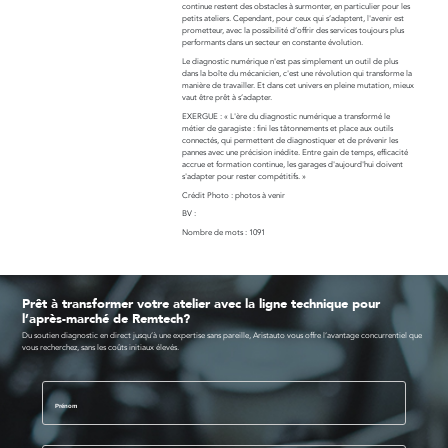
continue restent des obstacles à surmonter, en particulier pour les
petits ateliers. Cependant, pour ceux qui s’adaptent, l'avenir est
prometteur, avec la possibilité d’offrir des services toujours plus
performants dans un secteur en constante évolution.
Le diagnostic numérique n'est pas simplement un outil de plus
dans la boîte du mécanicien, c'est une révolution qui transforme la
manière de travailler. Et dans cet univers en pleine mutation, mieux
vaut être prêt à s’adapter.
EXERGUE : « L'ère du diagnostic numérique a transformé le
métier de garagiste : fini les tâtonnements et place aux outils
connectés, qui permettent de diagnostiquer et de prévenir les
pannes avec une précision inédite. Entre gain de temps, efficacité
accrue et formation continue, les garages d'aujourd'hui doivent
s'adapter pour rester compétitifs. »
Crédit Photo : photos à venir
BV :
Nombre de mots : 1091
Prêt à transformer votre atelier avec la ligne technique pour
l’après-marché de Remtech?
Du soutien diagnostic en direct jusqu’à une expertise sans pareille, Aristauto vous offre l’avantage concurrentiel que
vous recherchez, sans les coûts initiaux élevés.